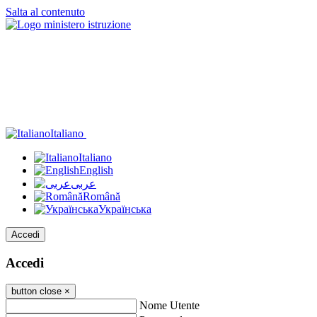
Salta al contenuto
Italiano
Italiano
English
عربى
Română
Українська
Accedi
Accedi
button close
×
Nome Utente