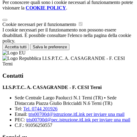
Per conoscere quali sono i cookie necessari al funzionamento potete
visionare la
COOKIE POLICY
.
Cookie necessari per il funzionamento
I cookie necessari per il funzionamento non possono essere
disabilitati. È possibile consultare l'elenco nella pagina della cookie
policy.
Accetta tutti
Salva le preferenze
I.I.S.P.T.C. A. CASAGRANDE - F. CESI
Terni
Contatti
I.I.S.P.T.C. A. CASAGRANDE - F. CESI Terni
Sede Centrale Largo Paolucci N.1 Terni (TR) • Sede
Distaccata Piazza Giulio Briccialdi N.6 Terni (TR)
Tel:
Tel. 0744 201926
Email:
tris00700d@istruzione.it
Link per inviare una mail
PEC:
tris00700d@pec.istruzione.it
Link per inviare una mail
C.F.: 91056250557