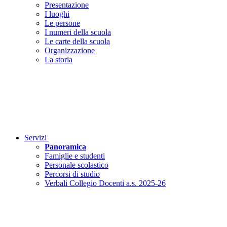
Presentazione
I luoghi
Le persone
I numeri della scuola
Le carte della scuola
Organizzazione
La storia
Servizi
Panoramica
Famiglie e studenti
Personale scolastico
Percorsi di studio
Verbali Collegio Docenti a.s. 2025-26