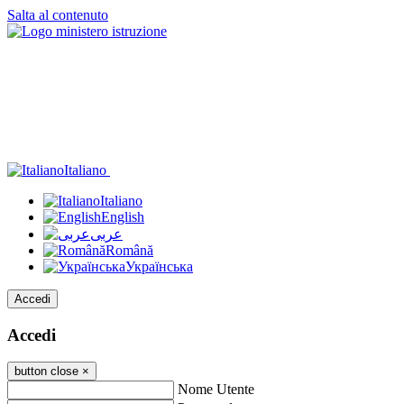
Salta al contenuto
Italiano
Italiano
English
عربى
Română
Українська
Accedi
Accedi
button close
×
Nome Utente