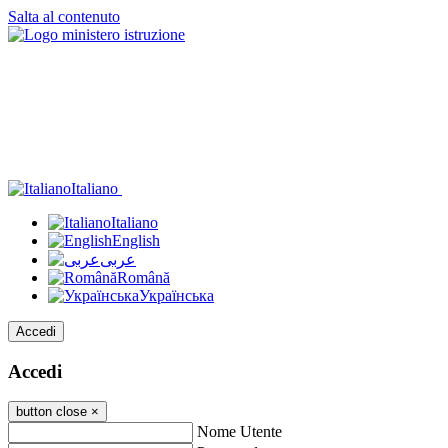
Salta al contenuto
Italiano
Italiano
English
عربى
Română
Українська
Accedi
Accedi
button close
×
Nome Utente