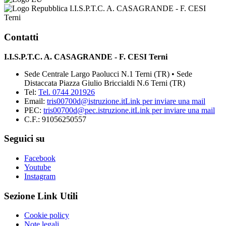
I.I.S.P.T.C. A. CASAGRANDE - F. CESI
Terni
Contatti
I.I.S.P.T.C. A. CASAGRANDE - F. CESI Terni
Sede Centrale Largo Paolucci N.1 Terni (TR) • Sede
Distaccata Piazza Giulio Briccialdi N.6 Terni (TR)
Tel:
Tel. 0744 201926
Email:
tris00700d@istruzione.it
Link per inviare una mail
PEC:
tris00700d@pec.istruzione.it
Link per inviare una mail
C.F.: 91056250557
Seguici su
Facebook
Youtube
Instagram
Sezione Link Utili
Cookie policy
Note legali