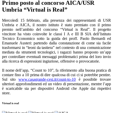
Primo posto al concorso AICA/USR
Umbria “Virtual is Real”
Mercoledì 15 febbraio, alla presenza dei rappresentanti di USR
Umbria e AICA, il nostro istituto è stato premiato con il primo
premio nell’ambito del concorso “Virtual is Real”. Il progetto
vincitore ha visto coinvolte le classi I A e III B SIA dell’Istituto
Tecnico Economico sotto la guida dei proff. Paolo Bernardi ed
Emanuele Austeri: partendo dalla constatazione di come sia facile
trasformarsi in “leoni da tastiera” nel contesto di una comunicazione
mediata da strumenti tecnologici, i ragazzi hanno proposto un’app
per controllare eventuali messaggi problematici prima del loro invio
alla ricerca di espressioni ingiuriose, offensive o provocatorie.
Il nome dell’app, “Count to 10”, fa riferimento alla buona pratica di
contare fino a 10 prima di dire qualcosa di cui ci si potrebbe pentire.
Sul sito
www.casagrande-cesi.it/count-
to-10
è possibile trovare
ulteriori approfondimenti ed un video di presentazione, mentre l’app
è scaricabile sia per dispositivi Android che Apple dai rispettivi
store.
Virtual is real