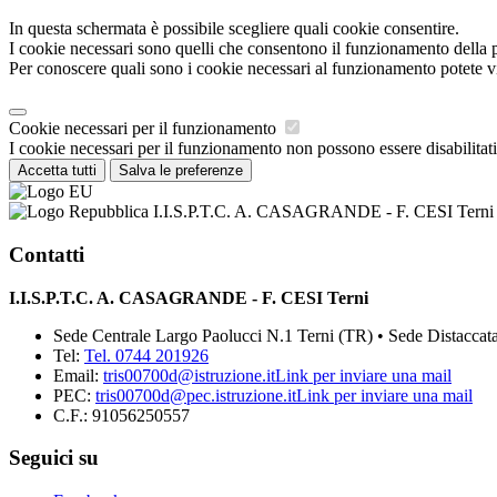
In questa schermata è possibile scegliere quali cookie consentire.
I cookie necessari sono quelli che consentono il funzionamento della pi
Per conoscere quali sono i cookie necessari al funzionamento potete v
Cookie necessari per il funzionamento
I cookie necessari per il funzionamento non possono essere disabilitati.
Accetta tutti
Salva le preferenze
I.I.S.P.T.C. A. CASAGRANDE - F. CESI Terni
Contatti
I.I.S.P.T.C. A. CASAGRANDE - F. CESI Terni
Sede Centrale Largo Paolucci N.1 Terni (TR) • Sede Distaccata
Tel:
Tel. 0744 201926
Email:
tris00700d@istruzione.it
Link per inviare una mail
PEC:
tris00700d@pec.istruzione.it
Link per inviare una mail
C.F.: 91056250557
Seguici su