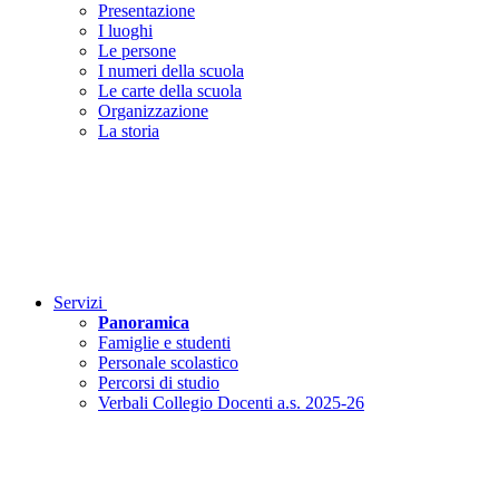
Presentazione
I luoghi
Le persone
I numeri della scuola
Le carte della scuola
Organizzazione
La storia
Servizi
Panoramica
Famiglie e studenti
Personale scolastico
Percorsi di studio
Verbali Collegio Docenti a.s. 2025-26