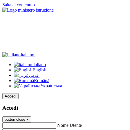
Salta al contenuto
Italiano
Italiano
English
عربى
Română
Українська
Accedi
Accedi
button close
×
Nome Utente