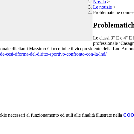
Novità
>
Le notizie
>
Problematiche connesse
Problematiche
Le classi 3° E e 4° E 
professionale ‘Casagr
ionale dilettanti Massimo Ciaccolini e il vicepresidente della Lnd Anton
e-cesi-riforma-del-diritto-sportivo-confronto-con-la-lnd/
kie necessari al funzionamento ed utili alle finalità illustrate nella
COO