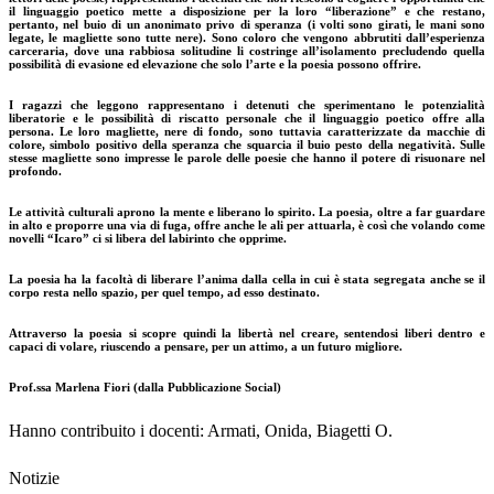
il linguaggio poetico mette a disposizione per la loro “liberazione” e che restano,
pertanto, nel buio di un anonimato privo di speranza (i volti sono girati, le mani sono
legate, le magliette sono tutte nere). Sono coloro che vengono abbrutiti dall’esperienza
carceraria, dove una rabbiosa solitudine li costringe all’isolamento precludendo quella
possibilità di evasione ed elevazione che solo l’arte e la poesia possono offrire.
I ragazzi che leggono rappresentano i detenuti che sperimentano le potenzialità
liberatorie e le possibilità di riscatto personale che il linguaggio poetico offre alla
persona. Le loro magliette, nere di fondo, sono tuttavia caratterizzate da macchie di
colore, simbolo positivo della speranza che squarcia il buio pesto della negatività. Sulle
stesse magliette sono impresse le parole delle poesie che hanno il potere di risuonare nel
profondo.
Le attività culturali aprono la mente e liberano lo spirito. La poesia, oltre a far guardare
in alto e proporre una via di fuga, offre anche le ali per attuarla, è così che volando come
novelli “Icaro” ci si libera del labirinto che opprime.
La poesia ha la facoltà di liberare l’anima dalla cella in cui è stata segregata anche se il
corpo resta nello spazio, per quel tempo, ad esso destinato.
Attraverso la poesia si scopre quindi la libertà nel creare, sentendosi liberi dentro e
capaci di volare, riuscendo a pensare, per un attimo, a un futuro migliore.
Prof.ssa Marlena Fiori (dalla Pubblicazione Social)
Hanno contribuito i docenti: Armati, Onida, Biagetti O.
Notizie