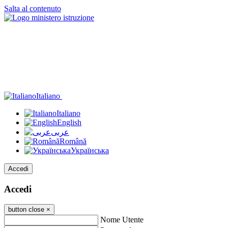
Salta al contenuto
Italiano
Italiano
English
عربى
Română
Українська
Accedi
Accedi
button close
×
Nome Utente