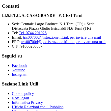
Contatti
I.I.S.P.T.C. A. CASAGRANDE - F. CESI Terni
Sede Centrale Largo Paolucci N.1 Terni (TR) • Sede
Distaccata Piazza Giulio Briccialdi N.6 Terni (TR)
Tel:
Tel. 0744 201926
Email:
tris00700d@istruzione.it
Link per inviare una mail
PEC:
tris00700d@pec.istruzione.it
Link per inviare una mail
C.F.: 91056250557
Seguici su
Facebook
Youtube
Instagram
Sezione Link Utili
Cookie policy
Note legali
Informativa Privacy
Ufficio Relazioni con il Pubblico