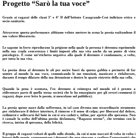
Progetto “Sarò la tua voce”
Grazie ai ragazzi delle classi 3° e 4° D dell’Istituto Casagrande-Cesi indirizzo ottico e
socio-sanitario.
Attraverso questa performance abbiamo voluto mettere in scena la poesia esaltandone il
suo valore liberatorio.
Le sagome in ferro riproducono la prigione nella quale la persona è detenuta esprimendo
nella sua cruda concretezza i limiti imposti alla sua vita anche da un punto di vista
psicologico. È come un’etichetta negativa alla quale il detenuto è condannato, a volte,
per tutta la sua vita.
La poesia dona al detenuto le ali per uscire fuori da questa gabbia e permette di far
sentire al mondo la sua voce, comunicando le sue emozioni, masticate e rielaborate,
durante il tempo dilatato della sua detenzione e dentro lo spazio ristretto della sua cella.
Quando la pena è scontata, l’ex detenuto si reintegra nel mondo ed è pronto a
ridiventare parte di quella stessa società che lo ha emarginato per gli errori commessi (i
ragazzi, dopo aver letto le poesie, si mescolano nel pubblico).
La poesia spesso nasce dalla sofferenza, in tal caso diventa uno straordinario strumento
per rielaborare il dolore interiore, il rimorso e il senso di colpa; per liberarsi dal dolore,
redimersi e sollevarsi dal buio in cui si era caduti e, infine, per aprirsi alla speranza. Non
è casuale la scelta dell’ultima poesia declamata, “Ragazzo sereno”, che termina con la
ricerca, intrisa di speranza, della felicità.
Il gruppo di ragazzi voltati di spalle sullo sfondo, da cui si sono staccati di volta in volta i
lettori delle poesie, rappresentano i detenuti che non riescono a cogliere l’opportunità che