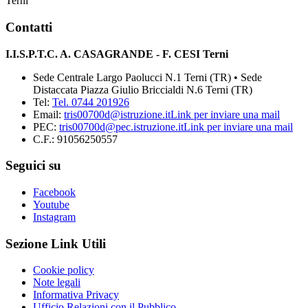
Terni
Contatti
I.I.S.P.T.C. A. CASAGRANDE - F. CESI Terni
Sede Centrale Largo Paolucci N.1 Terni (TR) • Sede
Distaccata Piazza Giulio Briccialdi N.6 Terni (TR)
Tel:
Tel. 0744 201926
Email:
tris00700d@istruzione.it
Link per inviare una mail
PEC:
tris00700d@pec.istruzione.it
Link per inviare una mail
C.F.: 91056250557
Seguici su
Facebook
Youtube
Instagram
Sezione Link Utili
Cookie policy
Note legali
Informativa Privacy
Ufficio Relazioni con il Pubblico