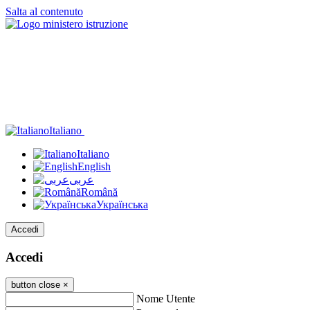
Salta al contenuto
Italiano
Italiano
English
عربى
Română
Українська
Accedi
Accedi
button close
×
Nome Utente