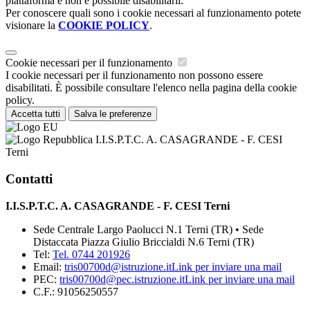
piattaforma e non è possibile disabilitarli.
Per conoscere quali sono i cookie necessari al funzionamento potete
visionare la
COOKIE POLICY
.
Cookie necessari per il funzionamento
I cookie necessari per il funzionamento non possono essere
disabilitati. È possibile consultare l'elenco nella pagina della cookie
policy.
Accetta tutti
Salva le preferenze
I.I.S.P.T.C. A. CASAGRANDE - F. CESI
Terni
Contatti
I.I.S.P.T.C. A. CASAGRANDE - F. CESI Terni
Sede Centrale Largo Paolucci N.1 Terni (TR) • Sede
Distaccata Piazza Giulio Briccialdi N.6 Terni (TR)
Tel:
Tel. 0744 201926
Email:
tris00700d@istruzione.it
Link per inviare una mail
PEC:
tris00700d@pec.istruzione.it
Link per inviare una mail
C.F.: 91056250557