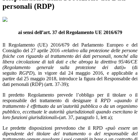
personali (RDP)
ai sensi dell’art. 37 del Regolamento UE 2016/679
Il Regolamento (UE) 2016/679 del Parlamento Europeo e del
Consiglio del 27 aprile 2016
«relativo alla protezione delle persone
fisiche con riguardo al trattamento dei dati personali, nonché alla
libera circolazione di tali dati e che abroga la direttiva 95/46/CE
(Regolamento generale sulla protezione dei dati)»
(di
seguito
RGPD
), in vigore dal 24 maggio 2016, e applicabile a
partire dal 25 maggio 2018, introduce la figura del Responsabile dei
dati personali (RDP) (artt. 37-39);
Il predetto Regolamento prevede l’obbligo per il titolare o il
responsabile del trattamento di designare il
RPD «quando il
trattamento è effettuato da un’autorità pubblica o da un organismo
pubblico, eccettuate le autorità giurisdizionali quando esercitano le
loro funzioni giurisdizionali»
(art. 37, paragrafo 1, lett a);
Le predette disposizioni prevedono che il RPD
«può essere un
dipendente del titolare del trattamento o del responsabile del
trattamento oppure assolvere i suoi compiti in base a un contratto di