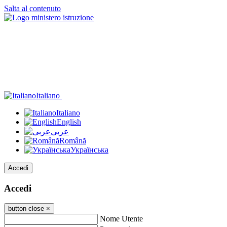
Salta al contenuto
Italiano
Italiano
English
عربى
Română
Українська
Accedi
Accedi
button close
×
Nome Utente