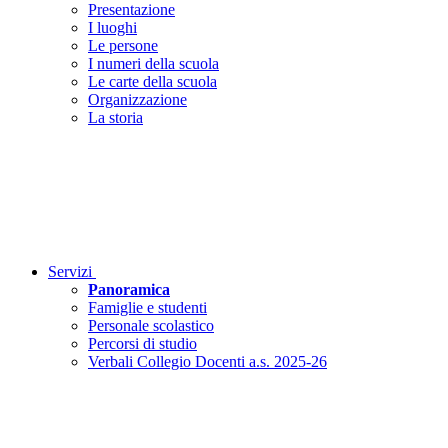
Presentazione
I luoghi
Le persone
I numeri della scuola
Le carte della scuola
Organizzazione
La storia
Servizi
Panoramica
Famiglie e studenti
Personale scolastico
Percorsi di studio
Verbali Collegio Docenti a.s. 2025-26