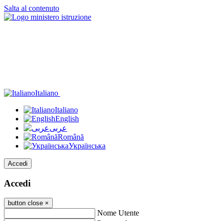
Salta al contenuto
Italiano
Italiano
English
عربى
Română
Українська
Accedi
Accedi
button close
×
Nome Utente