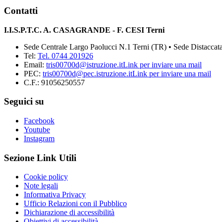
Contatti
I.I.S.P.T.C. A. CASAGRANDE - F. CESI Terni
Sede Centrale Largo Paolucci N.1 Terni (TR) • Sede Distaccata
Tel:
Tel. 0744 201926
Email:
tris00700d@istruzione.it
Link per inviare una mail
PEC:
tris00700d@pec.istruzione.it
Link per inviare una mail
C.F.: 91056250557
Seguici su
Facebook
Youtube
Instagram
Sezione Link Utili
Cookie policy
Note legali
Informativa Privacy
Ufficio Relazioni con il Pubblico
Dichiarazione di accessibilità
Obiettivi di accessibilità