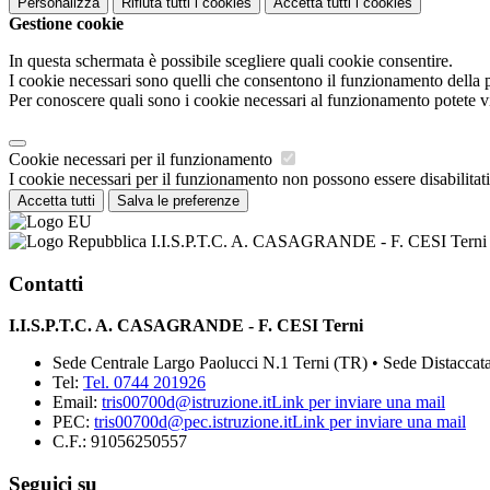
Personalizza
Rifiuta tutti
i cookies
Accetta tutti
i cookies
Gestione cookie
In questa schermata è possibile scegliere quali cookie consentire.
I cookie necessari sono quelli che consentono il funzionamento della pi
Per conoscere quali sono i cookie necessari al funzionamento potete v
Cookie necessari per il funzionamento
I cookie necessari per il funzionamento non possono essere disabilitati.
Accetta tutti
Salva le preferenze
I.I.S.P.T.C. A. CASAGRANDE - F. CESI Terni
Contatti
I.I.S.P.T.C. A. CASAGRANDE - F. CESI Terni
Sede Centrale Largo Paolucci N.1 Terni (TR) • Sede Distaccata
Tel:
Tel. 0744 201926
Email:
tris00700d@istruzione.it
Link per inviare una mail
PEC:
tris00700d@pec.istruzione.it
Link per inviare una mail
C.F.: 91056250557
Seguici su