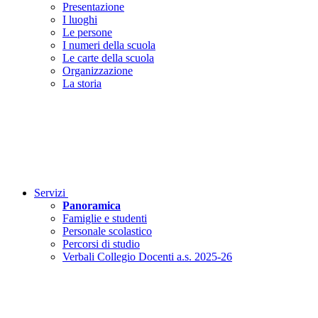
Presentazione
I luoghi
Le persone
I numeri della scuola
Le carte della scuola
Organizzazione
La storia
Servizi
Panoramica
Famiglie e studenti
Personale scolastico
Percorsi di studio
Verbali Collegio Docenti a.s. 2025-26