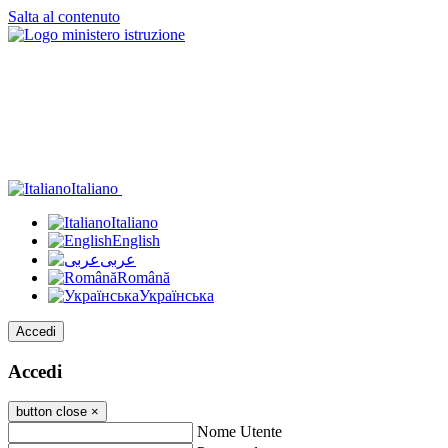
Salta al contenuto
Italiano
Italiano
English
عربى
Română
Українська
Accedi
Accedi
button close
×
Nome Utente