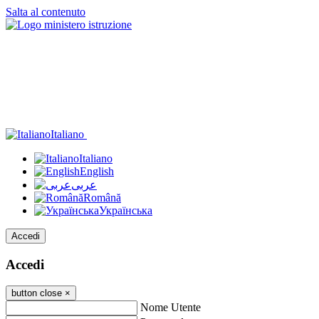
Salta al contenuto
Italiano
Italiano
English
عربى
Română
Українська
Accedi
Accedi
button close
×
Nome Utente