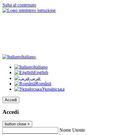
Salta al contenuto
Italiano
Italiano
English
عربى
Română
Українська
Accedi
Accedi
button close
×
Nome Utente