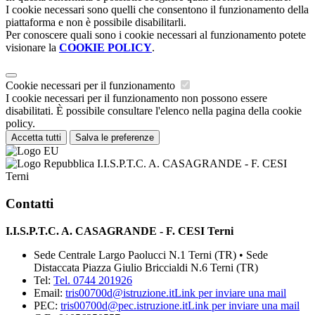
I cookie necessari sono quelli che consentono il funzionamento della
piattaforma e non è possibile disabilitarli.
Per conoscere quali sono i cookie necessari al funzionamento potete
visionare la
COOKIE POLICY
.
Cookie necessari per il funzionamento
I cookie necessari per il funzionamento non possono essere
disabilitati. È possibile consultare l'elenco nella pagina della cookie
policy.
Accetta tutti
Salva le preferenze
I.I.S.P.T.C. A. CASAGRANDE - F. CESI
Terni
Contatti
I.I.S.P.T.C. A. CASAGRANDE - F. CESI Terni
Sede Centrale Largo Paolucci N.1 Terni (TR) • Sede
Distaccata Piazza Giulio Briccialdi N.6 Terni (TR)
Tel:
Tel. 0744 201926
Email:
tris00700d@istruzione.it
Link per inviare una mail
PEC:
tris00700d@pec.istruzione.it
Link per inviare una mail