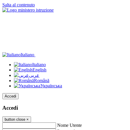
Salta al contenuto
Italiano
Italiano
English
عربى
Română
Українська
Accedi
Accedi
button close
×
Nome Utente