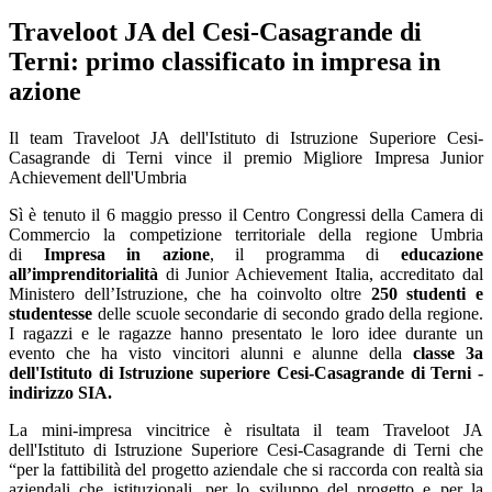
Traveloot JA del Cesi-Casagrande di
Terni: primo classificato in impresa in
azione
Il team Traveloot JA dell'Istituto di Istruzione Superiore Cesi-
Casagrande di Terni vince il premio Migliore Impresa Junior
Achievement dell'Umbria
Sì è tenuto il 6 maggio presso il Centro Congressi della Camera di
Commercio la competizione territoriale della regione Umbria
di
Impresa in azione
, il programma di
educazione
all’imprenditorialità
di Junior Achievement Italia, accreditato dal
Ministero dell’Istruzione, che ha coinvolto oltre
250 studenti e
studentesse
delle scuole secondarie di secondo grado della regione.
I ragazzi e le ragazze hanno presentato le loro idee durante un
evento che ha visto vincitori alunni e alunne della
classe 3a
dell'Istituto di Istruzione superiore Cesi-Casagrande di Terni -
indirizzo SIA.
La mini-impresa vincitrice è risultata il team Traveloot JA
dell'Istituto di Istruzione Superiore Cesi-Casagrande di Terni che
“per la fattibilità del progetto aziendale che si raccorda con realtà sia
aziendali che istituzionali, per lo sviluppo del progetto e per la