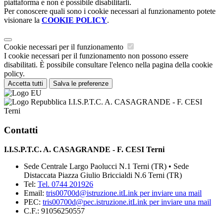
piattaforma e non è possibile disabilitarli.
Per conoscere quali sono i cookie necessari al funzionamento potete
visionare la
COOKIE POLICY
.
Cookie necessari per il funzionamento
I cookie necessari per il funzionamento non possono essere
disabilitati. È possibile consultare l'elenco nella pagina della cookie
policy.
Accetta tutti
Salva le preferenze
I.I.S.P.T.C. A. CASAGRANDE - F. CESI
Terni
Contatti
I.I.S.P.T.C. A. CASAGRANDE - F. CESI Terni
Sede Centrale Largo Paolucci N.1 Terni (TR) • Sede
Distaccata Piazza Giulio Briccialdi N.6 Terni (TR)
Tel:
Tel. 0744 201926
Email:
tris00700d@istruzione.it
Link per inviare una mail
PEC:
tris00700d@pec.istruzione.it
Link per inviare una mail
C.F.: 91056250557