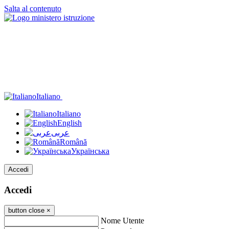
Salta al contenuto
Italiano
Italiano
English
عربى
Română
Українська
Accedi
Accedi
button close
×
Nome Utente