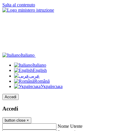
Salta al contenuto
Italiano
Italiano
English
عربى
Română
Українська
Accedi
Accedi
button close
×
Nome Utente