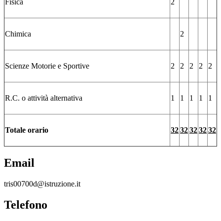
Fisica
2
Chimica
2
Scienze Motorie e Sportive
2
2
2
2
2
R.C. o attività alternativa
1
1
1
1
1
Totale orario
32
32
32
32
32
Email
tris00700d@istruzione.it
Telefono