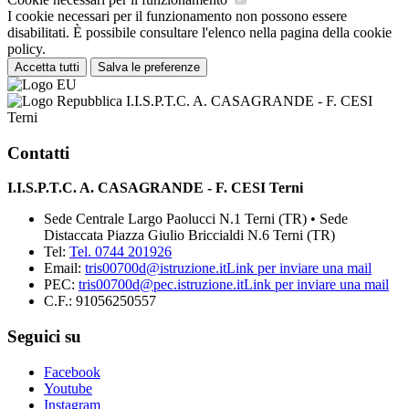
I cookie necessari per il funzionamento non possono essere
disabilitati. È possibile consultare l'elenco nella pagina della cookie
policy.
Accetta tutti
Salva le preferenze
I.I.S.P.T.C. A. CASAGRANDE - F. CESI
Terni
Contatti
I.I.S.P.T.C. A. CASAGRANDE - F. CESI Terni
Sede Centrale Largo Paolucci N.1 Terni (TR) • Sede
Distaccata Piazza Giulio Briccialdi N.6 Terni (TR)
Tel:
Tel. 0744 201926
Email:
tris00700d@istruzione.it
Link per inviare una mail
PEC:
tris00700d@pec.istruzione.it
Link per inviare una mail
C.F.: 91056250557
Seguici su
Facebook
Youtube
Instagram