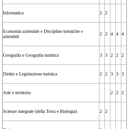
Informatica
2
2
Economia aziendale e Discipline turistiche e
2
2
4
4
4
aziendali
Geografia e Geografia turistica
3
3
2
2
2
Diritto e Legislazione turistica
2
2
3
3
3
Arte e territorio
2
2
2
Scienze integrate (della Terra e Biologia)
2
2