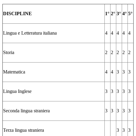
DISCIPLINE
1°
2°
3°
4°
5°
Lingua e Letteratura italiana
4
4
4
4
4
Storia
2
2
2
2
2
Matematica
4
4
3
3
3
Lingua Inglese
3
3
3
3
3
Seconda lingua straniera
3
3
3
3
3
Terza lingua straniera
3
3
3