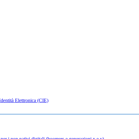
Identità Elettronica (CIE)
per i non nativi digitali (boomers e generazioni x e y).