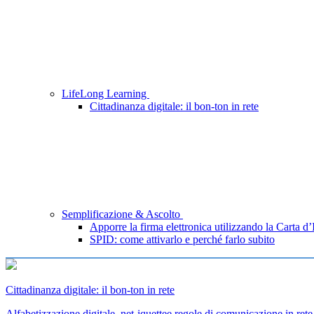
LifeLong Learning
Cittadinanza digitale: il bon-ton in rete
Semplificazione & Ascolto
Apporre la firma elettronica utilizzando la Carta d’
SPID: come attivarlo e perché farlo subito
Cittadinanza digitale: il bon-ton in rete
Alfabetizzazione digitale, net-iquettee regole di comunicazione in rete 