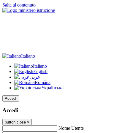
Salta al contenuto
Italiano
Italiano
English
عربى
Română
Українська
Accedi
Accedi
button close
×
Nome Utente