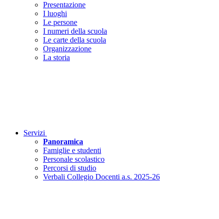
Presentazione
I luoghi
Le persone
I numeri della scuola
Le carte della scuola
Organizzazione
La storia
Servizi
Panoramica
Famiglie e studenti
Personale scolastico
Percorsi di studio
Verbali Collegio Docenti a.s. 2025-26