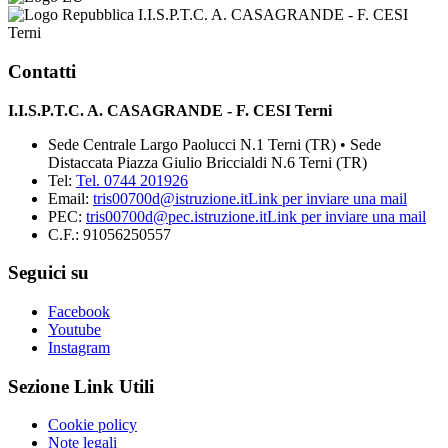
I.I.S.P.T.C. A. CASAGRANDE - F. CESI
Terni
Contatti
I.I.S.P.T.C. A. CASAGRANDE - F. CESI Terni
Sede Centrale Largo Paolucci N.1 Terni (TR) • Sede
Distaccata Piazza Giulio Briccialdi N.6 Terni (TR)
Tel:
Tel. 0744 201926
Email:
tris00700d@istruzione.it
Link per inviare una mail
PEC:
tris00700d@pec.istruzione.it
Link per inviare una mail
C.F.: 91056250557
Seguici su
Facebook
Youtube
Instagram
Sezione Link Utili
Cookie policy
Note legali