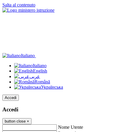
Salta al contenuto
Italiano
Italiano
English
عربى
Română
Українська
Accedi
Accedi
button close
×
Nome Utente