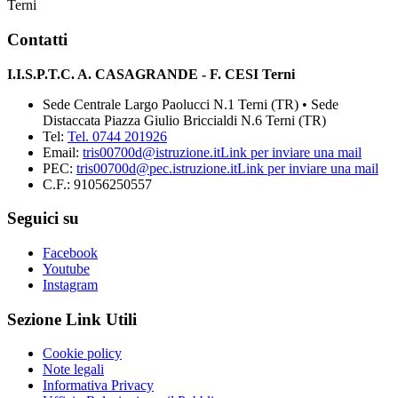
Terni
Contatti
I.I.S.P.T.C. A. CASAGRANDE - F. CESI Terni
Sede Centrale Largo Paolucci N.1 Terni (TR) • Sede
Distaccata Piazza Giulio Briccialdi N.6 Terni (TR)
Tel:
Tel. 0744 201926
Email:
tris00700d@istruzione.it
Link per inviare una mail
PEC:
tris00700d@pec.istruzione.it
Link per inviare una mail
C.F.: 91056250557
Seguici su
Facebook
Youtube
Instagram
Sezione Link Utili
Cookie policy
Note legali
Informativa Privacy