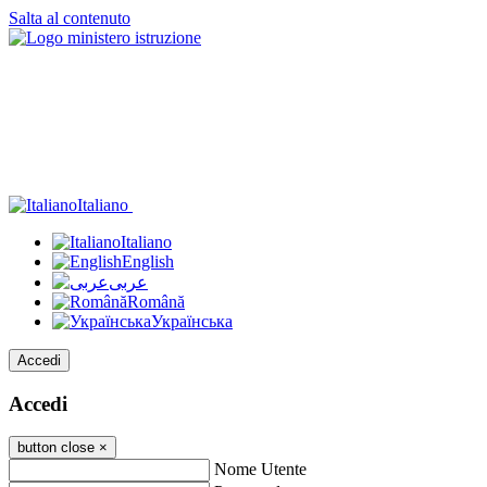
Salta al contenuto
Italiano
Italiano
English
عربى
Română
Українська
Accedi
Accedi
button close
×
Nome Utente