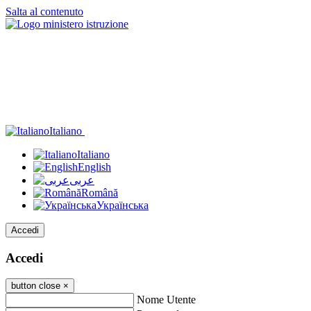
Salta al contenuto
Italiano
Italiano
English
عربى
Română
Українська
Accedi
Accedi
button close
×
Nome Utente