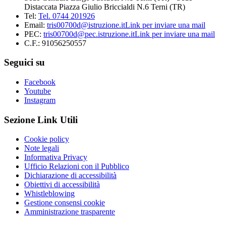
Distaccata Piazza Giulio Briccialdi N.6 Terni (TR)
Tel:
Tel. 0744 201926
Email:
tris00700d@istruzione.it
Link per inviare una mail
PEC:
tris00700d@pec.istruzione.it
Link per inviare una mail
C.F.: 91056250557
Seguici su
Facebook
Youtube
Instagram
Sezione Link Utili
Cookie policy
Note legali
Informativa Privacy
Ufficio Relazioni con il Pubblico
Dichiarazione di accessibilità
Obiettivi di accessibilità
Whistleblowing
Gestione consensi cookie
Amministrazione trasparente