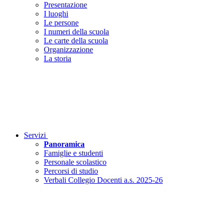
Presentazione
I luoghi
Le persone
I numeri della scuola
Le carte della scuola
Organizzazione
La storia
Servizi
Panoramica
Famiglie e studenti
Personale scolastico
Percorsi di studio
Verbali Collegio Docenti a.s. 2025-26