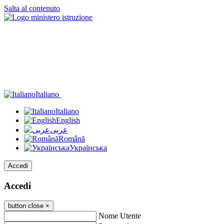
Salta al contenuto
Italiano
Italiano
English
عربى
Română
Українська
Accedi
Accedi
button close
×
Nome Utente