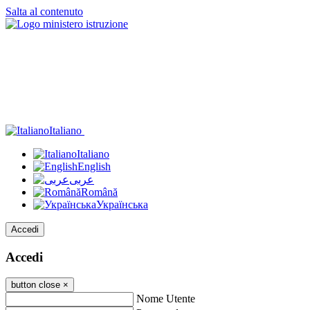
Salta al contenuto
Italiano
Italiano
English
عربى
Română
Українська
Accedi
Accedi
button close
×
Nome Utente