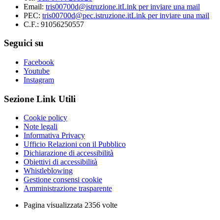
Email:
tris00700d@istruzione.it
Link per inviare una mail
PEC:
tris00700d@pec.istruzione.it
Link per inviare una mail
C.F.: 91056250557
Seguici su
Facebook
Youtube
Instagram
Sezione Link Utili
Cookie policy
Note legali
Informativa Privacy
Ufficio Relazioni con il Pubblico
Dichiarazione di accessibilità
Obiettivi di accessibilità
Whistleblowing
Gestione consensi cookie
Amministrazione trasparente
Pagina visualizzata
2356
volte