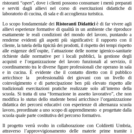
ristoranti “
open
”, dove i clienti possono consumare i menù preparati
e serviti dagli allievi nel corso di esercitazioni didattiche di
laboratorio di cucina, di sala e di accoglienza turistica.
Lo scopo fondamentale dei
Ristoranti Didattici
è di far vivere agli
allievi esperienze formative di qualità in un ambiente che riproduce
esattamente le reali condizioni del mondo del lavoro, puntando a
renderne evidenti gli aspetti più significativi: il rapporto con il
cliente, la tutela della tipicità dei prodotti, il rispetto dei tempi rispetto
alle esigenze dell`ospite, l`attuazione delle norme igienico-sanitarie
richieste dalle normative per i locali pubblici, la gestione degli
acquisti e l’organizzazione del lavoro funzionali al servizio, il
coordinamento tra le diverse figure professionali che operano in sala
e in cucina. È evidente che il contatto diretto con il pubblico
arricchisce la professionalità dei giovani con un livello di
coinvolgimento e di partecipazione ben più elevato rispetto alle
tradizionali esercitazioni pratiche realizzate solo all’interno della
scuola. Si tratta di una “formazione in assetto lavorativo”, che non
modifica lo
status
dello studente bensì arricchisce l’organizzazione
didattica dei percorsi educativi con esperienze di alternanza scuola
lavoro, preordinate a uno scopo di apprendimento e progettate dalla
scuola quale parte costitutiva del percorso formativo.
Il progetto verrà svolto in collaborazione con Coldiretti Umbria,
attraverso l’approvvigionamento delle materie prime tramite i