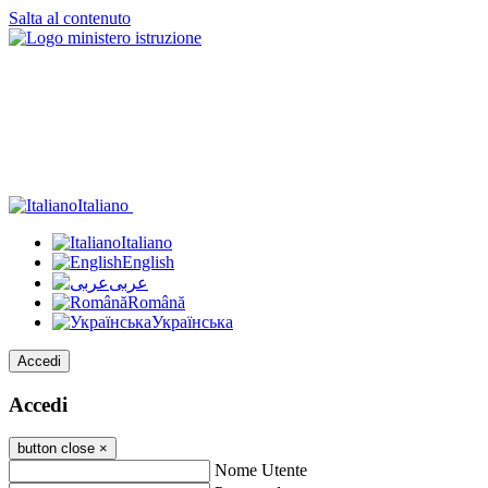
Salta al contenuto
Italiano
Italiano
English
عربى
Română
Українська
Accedi
Accedi
button close
×
Nome Utente