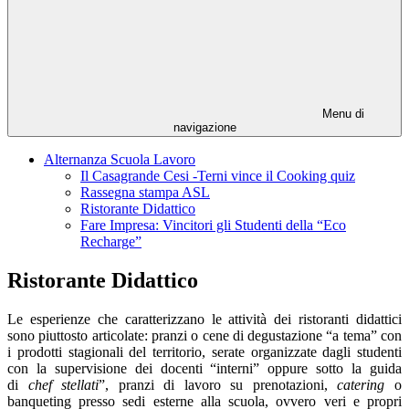
Menu di
navigazione
Alternanza Scuola Lavoro
Il Casagrande Cesi -Terni vince il Cooking quiz
Rassegna stampa ASL
Ristorante Didattico
Fare Impresa: Vincitori gli Studenti della “Eco
Recharge”
Ristorante Didattico
Le esperienze che caratterizzano le attività dei ristoranti didattici
sono piuttosto articolate: pranzi o cene di degustazione “a tema” con
i prodotti stagionali del territorio, serate organizzate dagli studenti
con la supervisione dei docenti “interni” oppure sotto la guida
di
chef stellati
”, pranzi di lavoro su prenotazioni,
catering
o
banqueting
presso sedi esterne alla scuola, ovvero veri e propri