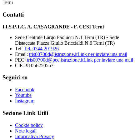
Terni
Contatti
I.I.S.P.T.C. A. CASAGRANDE - F. CESI Terni
Sede Centrale Largo Paolucci N.1 Terni (TR) • Sede
Distaccata Piazza Giulio Briccialdi N.6 Terni (TR)
Tel:
Tel. 0744 201926
Email:
tris00700d@istruzione.it
Link per inviare una mail
PEC:
tris00700d@pec.istruzione.it
Link per inviare una mail
C.F.: 91056250557
Seguici su
Facebook
Youtube
Instagram
Sezione Link Utili
Cookie policy
Note legali
Informativa Privacy