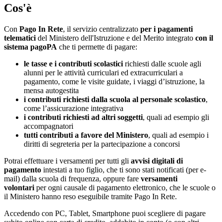
Cos'è
Con
Pago In Rete
, il servizio centralizzato
per i pagamenti
telematici
del Ministero dell'Istruzione e del Merito integrato
con il
sistema pagoPA
che ti permette di pagare:
le tasse e i contributi scolastici
richiesti dalle scuole agli
alunni per le attività curriculari ed extracurriculari a
pagamento, come le visite guidate, i viaggi d’istruzione, la
mensa autogestita
i contributi richiesti dalla scuola al personale scolastico
,
come l’assicurazione integrativa
i contributi richiesti ad altri soggetti
, quali ad esempio gli
accompagnatori
tutti contributi a favore del Ministero
, quali ad esempio i
diritti di segreteria per la partecipazione a concorsi
Potrai effettuare i versamenti per tutti gli
avvisi digitali di
pagamento
intestati a tuo figlio, che ti sono stati notificati (per e-
mail) dalla scuola di frequenza, oppure fare
versamenti
volontari
per ogni causale di pagamento elettronico, che le scuole o
il Ministero hanno reso eseguibile tramite Pago In Rete.
Accedendo con PC, Tablet, Smartphone puoi scegliere di pagare