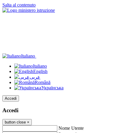
Salta al contenuto
Italiano
Italiano
English
عربى
Română
Українська
Accedi
Accedi
button close
×
Nome Utente