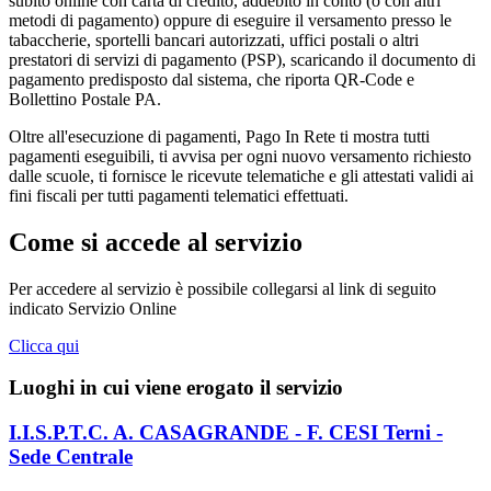
subito online con carta di credito, addebito in conto (o con altri
metodi di pagamento) oppure di eseguire il versamento presso le
tabaccherie, sportelli bancari autorizzati, uffici postali o altri
prestatori di servizi di pagamento (PSP), scaricando il documento di
pagamento predisposto dal sistema, che riporta QR-Code e
Bollettino Postale PA.
Oltre all'esecuzione di pagamenti, Pago In Rete ti mostra tutti
pagamenti eseguibili, ti avvisa per ogni nuovo versamento richiesto
dalle scuole, ti fornisce le ricevute telematiche e gli attestati validi ai
fini fiscali per tutti pagamenti telematici effettuati.
Come si accede al servizio
Per accedere al servizio è possibile collegarsi al link di seguito
indicato Servizio Online
Clicca qui
Luoghi in cui viene erogato il servizio
I.I.S.P.T.C. A. CASAGRANDE - F. CESI Terni -
Sede Centrale