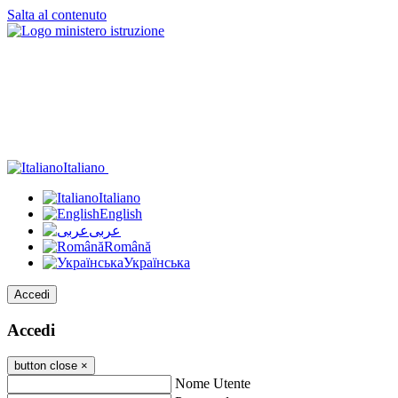
Salta al contenuto
Italiano
Italiano
English
عربى
Română
Українська
Accedi
Accedi
button close
×
Nome Utente