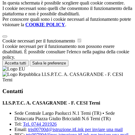
In questa schermata è possibile scegliere quali cookie consentire.
I cookie necessari sono quelli che consentono il funzionamento della
piattaforma e non è possibile disabilitarli.
Per conoscere quali sono i cookie necessari al funzionamento potete
visionare la
COOKIE POLICY
.
Cookie necessari per il funzionamento
I cookie necessari per il funzionamento non possono essere
disabilitati. È possibile consultare l'elenco nella pagina della cookie
policy.
Accetta tutti
Salva le preferenze
I.I.S.P.T.C. A. CASAGRANDE - F. CESI
Terni
Contatti
I.I.S.P.T.C. A. CASAGRANDE - F. CESI Terni
Sede Centrale Largo Paolucci N.1 Terni (TR) • Sede
Distaccata Piazza Giulio Briccialdi N.6 Terni (TR)
Tel:
Tel. 0744 201926
Email:
tris00700d@istruzione.it
Link per inviare una mail
PEC:
tris00700d@pec.istruzione.it
Link per inviare una mail