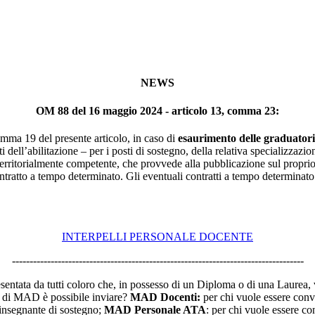
NEWS
OM 88 del 16 maggio 2024 - articolo 13, comma 23:
mma 19 del presente articolo, in caso di
esaurimento delle graduatorie
ti dell’abilitazione – per i posti di sostegno, della relativa specializzazi
co territorialmente competente, che provvede alla pubblicazione sul propri
ntratto a tempo determinato. Gli eventuali contratti a tempo determinato s
INTERPELLI PERSONALE DOCENTE
-----------------------------------------------------------------------------------
tata da tutti coloro che, in possesso di un Diploma o di una Laurea, 
pi di MAD è possibile inviare?
MAD Docenti:
per chi vuole essere conv
insegnante di sostegno;
MAD Personale ATA
: per chi vuole essere c