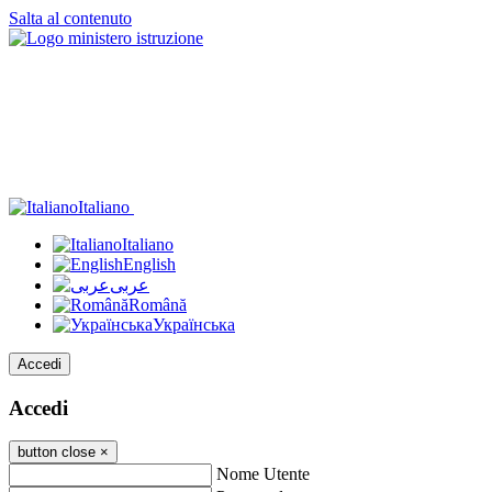
Salta al contenuto
Italiano
Italiano
English
عربى
Română
Українська
Accedi
Accedi
button close
×
Nome Utente