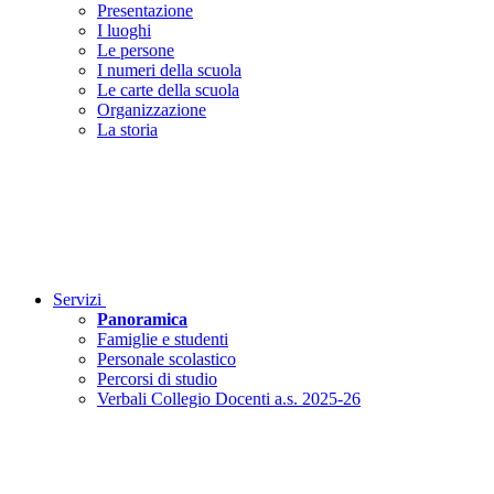
Presentazione
I luoghi
Le persone
I numeri della scuola
Le carte della scuola
Organizzazione
La storia
Servizi
Panoramica
Famiglie e studenti
Personale scolastico
Percorsi di studio
Verbali Collegio Docenti a.s. 2025-26