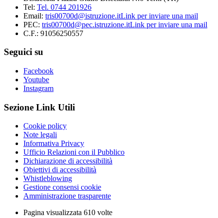
Tel:
Tel. 0744 201926
Email:
tris00700d@istruzione.it
Link per inviare una mail
PEC:
tris00700d@pec.istruzione.it
Link per inviare una mail
C.F.: 91056250557
Seguici su
Facebook
Youtube
Instagram
Sezione Link Utili
Cookie policy
Note legali
Informativa Privacy
Ufficio Relazioni con il Pubblico
Dichiarazione di accessibilità
Obiettivi di accessibilità
Whistleblowing
Gestione consensi cookie
Amministrazione trasparente
Pagina visualizzata
610
volte