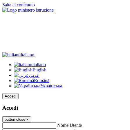
Salta al contenuto
Italiano
Italiano
English
عربى
Română
Українська
Accedi
Accedi
button close
×
Nome Utente