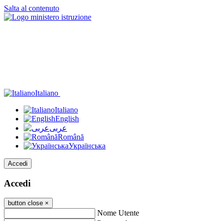
Salta al contenuto
Italiano
Italiano
English
عربى
Română
Українська
Accedi
Accedi
button close
×
Nome Utente