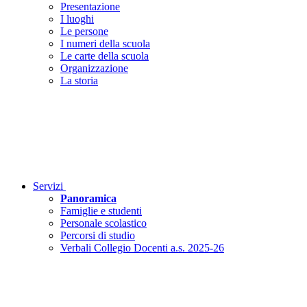
Presentazione
I luoghi
Le persone
I numeri della scuola
Le carte della scuola
Organizzazione
La storia
Servizi
Panoramica
Famiglie e studenti
Personale scolastico
Percorsi di studio
Verbali Collegio Docenti a.s. 2025-26