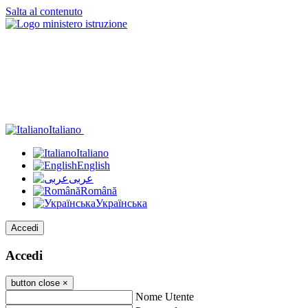
Salta al contenuto
Italiano
Italiano
English
عربى
Română
Українська
Accedi
Accedi
button close
×
Nome Utente