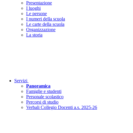
Presentazione
I luoghi
Le persone
I numeri della scuola
Le carte della scuola
Organizzazione
La storia
Servizi
Panoramica
Famiglie e studenti
Personale scolastico
Percorsi di studio
Verbali Collegio Docenti a.s. 2025-26