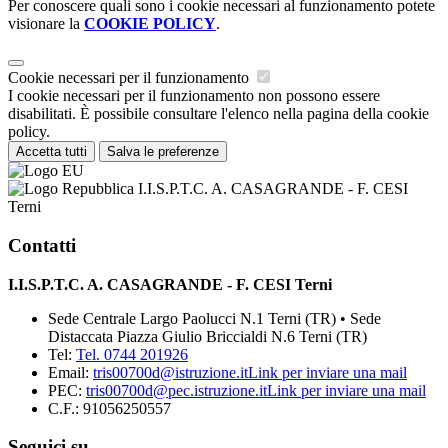
Per conoscere quali sono i cookie necessari al funzionamento potete
visionare la
COOKIE POLICY
.
Cookie necessari per il funzionamento
I cookie necessari per il funzionamento non possono essere
disabilitati. È possibile consultare l'elenco nella pagina della cookie
policy.
Accetta tutti
Salva le preferenze
I.I.S.P.T.C. A. CASAGRANDE - F. CESI
Terni
Contatti
I.I.S.P.T.C. A. CASAGRANDE - F. CESI Terni
Sede Centrale Largo Paolucci N.1 Terni (TR) • Sede
Distaccata Piazza Giulio Briccialdi N.6 Terni (TR)
Tel:
Tel. 0744 201926
Email:
tris00700d@istruzione.it
Link per inviare una mail
PEC:
tris00700d@pec.istruzione.it
Link per inviare una mail
C.F.: 91056250557
Seguici su