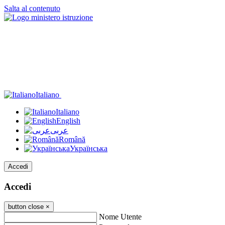
Salta al contenuto
Italiano
Italiano
English
عربى
Română
Українська
Accedi
Accedi
button close
×
Nome Utente