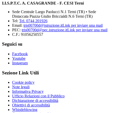
I.I.S.P.T.C. A. CASAGRANDE - F. CESI Terni
Sede Centrale Largo Paolucci N.1 Terni (TR) • Sede
Distaccata Piazza Giulio Briccialdi N.6 Terni (TR)
Tel:
Tel. 0744 201926
Email:
tris00700d@istruzione.it
Link per inviare una mail
PEC:
tris00700d@pec.istruzione.it
Link per inviare una mail
C.F.: 91056250557
Seguici su
Facebook
Youtube
Instagram
Sezione Link Utili
Cookie policy
Note legali
Informativa Privacy
Ufficio Relazioni con il Pubblico
Dichiarazione di accessibilità
Obiettivi di accessibilità
Whistleblowing