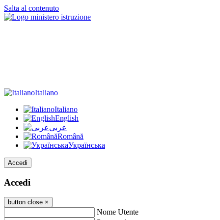
Salta al contenuto
Italiano
Italiano
English
عربى
Română
Українська
Accedi
Accedi
button close
×
Nome Utente