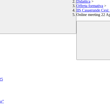
Didattica
>
Offerta formativa
>
IIS Casagrande Cesi: 
Online meeting 22 Ap
25
ze”