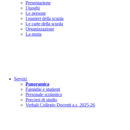
Presentazione
I luoghi
Le persone
I numeri della scuola
Le carte della scuola
Organizzazione
La storia
Servizi
Panoramica
Famiglie e studenti
Personale scolastico
Percorsi di studio
Verbali Collegio Docenti a.s. 2025-26