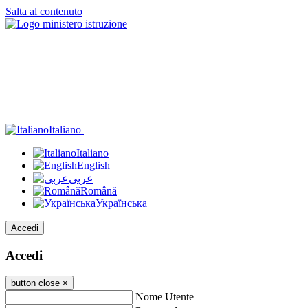
Salta al contenuto
Italiano
Italiano
English
عربى
Română
Українська
Accedi
Accedi
button close
×
Nome Utente