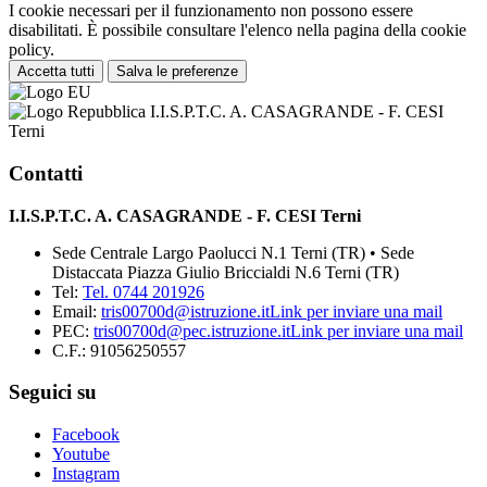
I cookie necessari per il funzionamento non possono essere
disabilitati. È possibile consultare l'elenco nella pagina della cookie
policy.
Accetta tutti
Salva le preferenze
I.I.S.P.T.C. A. CASAGRANDE - F. CESI
Terni
Contatti
I.I.S.P.T.C. A. CASAGRANDE - F. CESI Terni
Sede Centrale Largo Paolucci N.1 Terni (TR) • Sede
Distaccata Piazza Giulio Briccialdi N.6 Terni (TR)
Tel:
Tel. 0744 201926
Email:
tris00700d@istruzione.it
Link per inviare una mail
PEC:
tris00700d@pec.istruzione.it
Link per inviare una mail
C.F.: 91056250557
Seguici su
Facebook
Youtube
Instagram