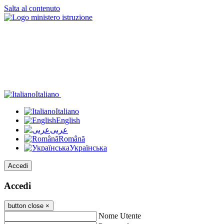
Salta al contenuto
Italiano
Italiano
English
عربى
Română
Українська
Accedi
Accedi
button close
×
Nome Utente