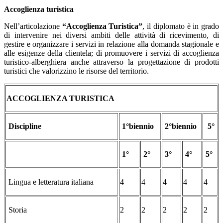
Accoglienza turistica
Nell’articolazione
“Accoglienza Turistica”
, il diplomato è in grado
di intervenire nei diversi ambiti delle attività di ricevimento, di
gestire e organizzare i servizi in relazione alla domanda stagionale e
alle esigenze della clientela; di promuovere i servizi di accoglienza
turistico-alberghiera anche attraverso la progettazione di prodotti
turistici che valorizzino le risorse del territorio.
ACCOGLIENZA TURISTICA
Discipline
1°biennio
2°biennio
5°
1°
2°
3°
4°
5°
Lingua e letteratura italiana
4
4
4
4
4
Storia
2
2
2
2
2