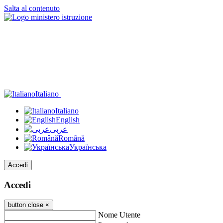
Salta al contenuto
Italiano
Italiano
English
عربى
Română
Українська
Accedi
Accedi
button close
×
Nome Utente