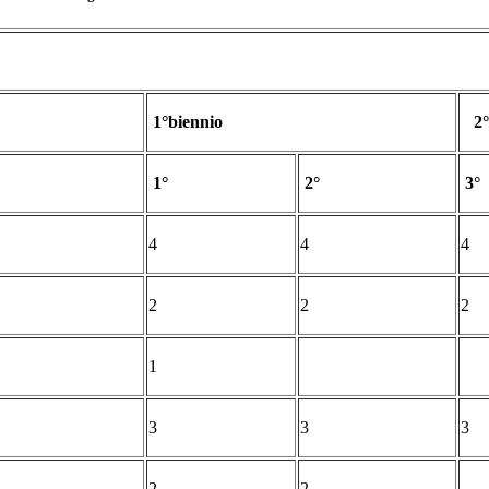
1°biennio
2°
1°
2°
3°
4
4
4
2
2
2
1
3
3
3
2
2