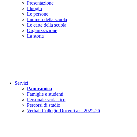
Presentazione
I luoghi
Le persone
I numeri della scuola
Le carte della scuola
Organizzazione
La storia
Servizi
Panoramica
Famiglie e studenti
Personale scolastico
Percorsi di studio
Verbali Collegio Docenti a.s. 2025-26