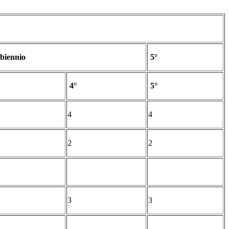
biennio
5°
4°
5°
4
4
2
2
3
3