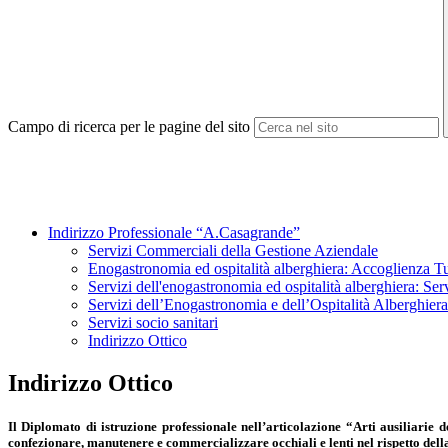
Campo di ricerca per le pagine del sito
Indirizzo Professionale “A.Casagrande”
Servizi Commerciali della Gestione Aziendale
Enogastronomia ed ospitalità alberghiera: Accoglienza Tu
Servizi dell'enogastronomia ed ospitalità alberghiera: Serv
Servizi dell’Enogastronomia e dell’Ospitalità Alberghie
Servizi socio sanitari
Indirizzo Ottico
Indirizzo Ottico
Il Diplomato di istruzione professionale nell’articolazione
“Arti ausiliarie d
confezionare, manutenere e commercializzare occhiali e lenti nel rispetto del