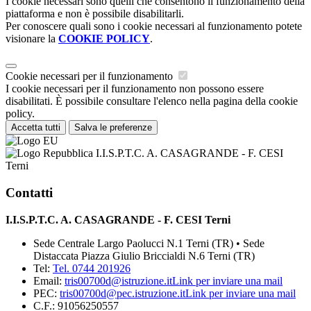
I cookie necessari sono quelli che consentono il funzionamento della
piattaforma e non è possibile disabilitarli.
Per conoscere quali sono i cookie necessari al funzionamento potete
visionare la
COOKIE POLICY
.
Cookie necessari per il funzionamento
I cookie necessari per il funzionamento non possono essere
disabilitati. È possibile consultare l'elenco nella pagina della cookie
policy.
Accetta tutti
Salva le preferenze
I.I.S.P.T.C. A. CASAGRANDE - F. CESI
Terni
Contatti
I.I.S.P.T.C. A. CASAGRANDE - F. CESI Terni
Sede Centrale Largo Paolucci N.1 Terni (TR) • Sede
Distaccata Piazza Giulio Briccialdi N.6 Terni (TR)
Tel:
Tel. 0744 201926
Email:
tris00700d@istruzione.it
Link per inviare una mail
PEC:
tris00700d@pec.istruzione.it
Link per inviare una mail
C.F.: 91056250557