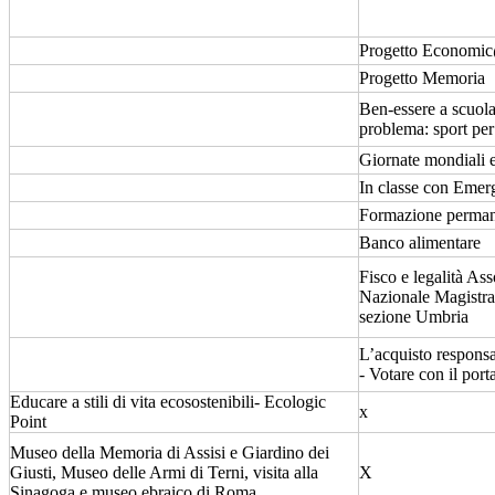
Progetto Economi
Progetto Memoria
Ben-essere a scuola
problema: sport per 
Giornate mondiali 
In classe con Emer
Formazione perman
Banco alimentare
Fisco e legalità As
Nazionale Magistrat
sezione Umbria
L’acquisto responsa
- Votare con il port
Educare a stili di vita ecosostenibili- Ecologic
x
Point
Museo della Memoria di Assisi e Giardino dei
Giusti, Museo delle Armi di Terni, visita alla
X
Sinagoga e museo ebraico di Roma