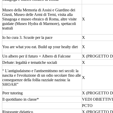
Museo della Memoria di Assisi e Giardino dei
Giusti, Museo delle Armi di Terni, visita alla
Sinagoga e museo ebraico di Roma, altre visite
X
guidate (Museo Hydra di Marmore), spettacoli
teatrali
Io ho cura 3. Scuole per la pace
X
You are what you eat. Build up your healty diet
X
Un albero per il futuro + Albero di Falcone
X (PROGETTO D
Debate: legalità e tematiche sociali
X
“ L'antigiudaismo e l'antisemitismo nei secoli: la
nascita e l'evoluzione di un odio secolare fino alle
X
conseguenze della follia razziale nazista: la
SHOAH”
Peer tutoring
X (PROGETTO D
Il quotidiano in classe*
VEDI OBIETTIV
PCTO
Ristorante didattico
X (PROGETTO D