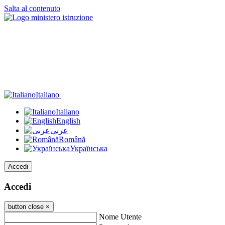
Salta al contenuto
Italiano
Italiano
English
عربى
Română
Українська
Accedi
Accedi
button close
×
Nome Utente