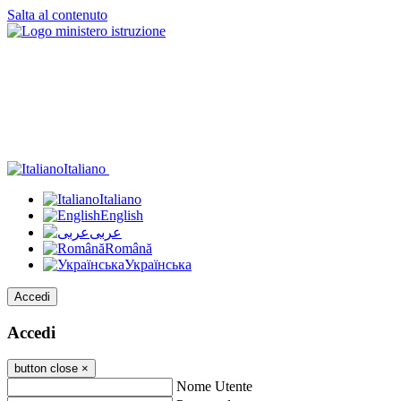
Salta al contenuto
Italiano
Italiano
English
عربى
Română
Українська
Accedi
Accedi
button close
×
Nome Utente