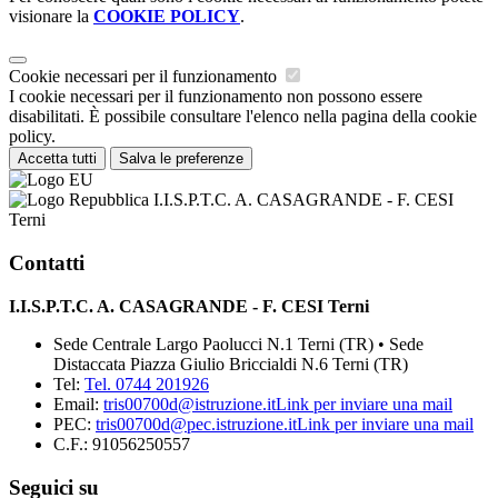
visionare la
COOKIE POLICY
.
Cookie necessari per il funzionamento
I cookie necessari per il funzionamento non possono essere
disabilitati. È possibile consultare l'elenco nella pagina della cookie
policy.
Accetta tutti
Salva le preferenze
I.I.S.P.T.C. A. CASAGRANDE - F. CESI
Terni
Contatti
I.I.S.P.T.C. A. CASAGRANDE - F. CESI Terni
Sede Centrale Largo Paolucci N.1 Terni (TR) • Sede
Distaccata Piazza Giulio Briccialdi N.6 Terni (TR)
Tel:
Tel. 0744 201926
Email:
tris00700d@istruzione.it
Link per inviare una mail
PEC:
tris00700d@pec.istruzione.it
Link per inviare una mail
C.F.: 91056250557
Seguici su