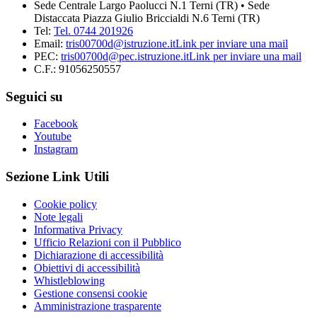
Sede Centrale Largo Paolucci N.1 Terni (TR) • Sede
Distaccata Piazza Giulio Briccialdi N.6 Terni (TR)
Tel:
Tel. 0744 201926
Email:
tris00700d@istruzione.it
Link per inviare una mail
PEC:
tris00700d@pec.istruzione.it
Link per inviare una mail
C.F.: 91056250557
Seguici su
Facebook
Youtube
Instagram
Sezione Link Utili
Cookie policy
Note legali
Informativa Privacy
Ufficio Relazioni con il Pubblico
Dichiarazione di accessibilità
Obiettivi di accessibilità
Whistleblowing
Gestione consensi cookie
Amministrazione trasparente