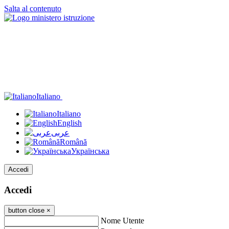
Salta al contenuto
Italiano
Italiano
English
عربى
Română
Українська
Accedi
Accedi
button close
×
Nome Utente