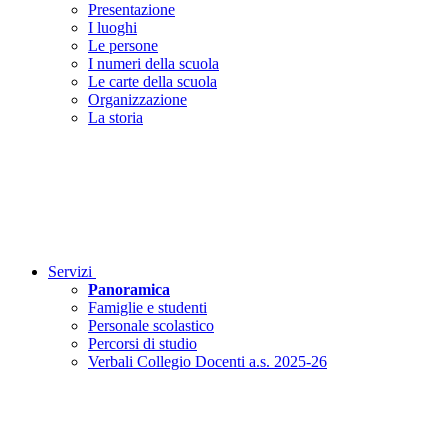
Presentazione
I luoghi
Le persone
I numeri della scuola
Le carte della scuola
Organizzazione
La storia
Servizi
Panoramica
Famiglie e studenti
Personale scolastico
Percorsi di studio
Verbali Collegio Docenti a.s. 2025-26