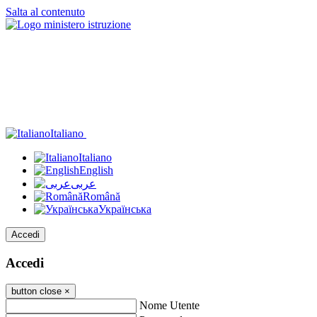
Salta al contenuto
Italiano
Italiano
English
عربى
Română
Українська
Accedi
Accedi
button close
×
Nome Utente