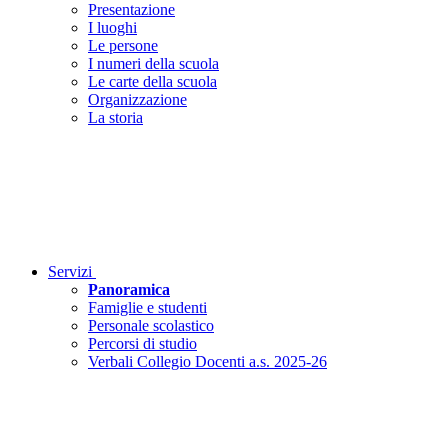
Presentazione
I luoghi
Le persone
I numeri della scuola
Le carte della scuola
Organizzazione
La storia
Servizi
Panoramica
Famiglie e studenti
Personale scolastico
Percorsi di studio
Verbali Collegio Docenti a.s. 2025-26