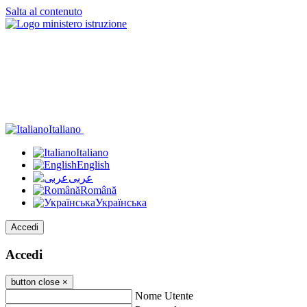
Salta al contenuto
Italiano
Italiano
English
عربى
Română
Українська
Accedi
Accedi
button close
×
Nome Utente