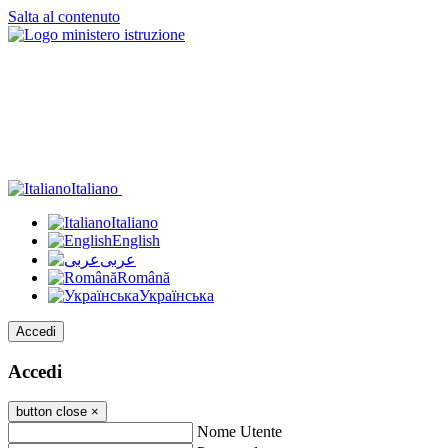
Salta al contenuto
Italiano
Italiano
English
عربى
Română
Українська
Accedi
Accedi
button close
×
Nome Utente