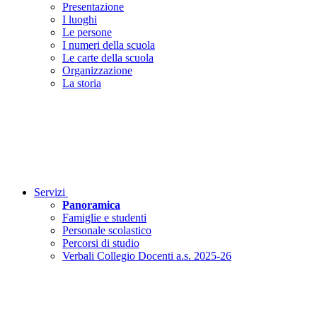
Presentazione
I luoghi
Le persone
I numeri della scuola
Le carte della scuola
Organizzazione
La storia
Servizi
Panoramica
Famiglie e studenti
Personale scolastico
Percorsi di studio
Verbali Collegio Docenti a.s. 2025-26