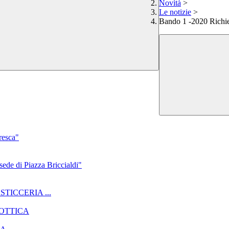
Novità
>
Le notizie
>
Bando 1 -2020 Rich
resca"
sede di Piazza Briccialdi"
ASTICCERIA ...
I OTTICA