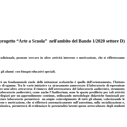
l progetto “Arte a Scuola” nell'ambito del Bando 1/2020 settore D)
adizionale, possono trovare in altre attività interesse e motivazione, che si rifletteranno
gli alunni con bisogni educativi speciali.
ò un fondamentale ruolo delle istituzioni scolastiche è quello dell'orientamento, l'Istituto
he di ognuno. Tra le varie iniziative va sicuramente annoverato il laboratorio di espressione
ere senz'altro attraverso il rinnovo dell'attrezzatura del laboratorio audiovisivi, strumento
laboratorio audiovisivi, come anche l’Auditorium, sono lo spazio prediletto per tali attività
vilegiati per un apprendimento continuo, utilizzando metodologie didattiche funzionali per
zature laboratorio permetterà un ampio coinvolgimento di tutti gli alunni, valorizzando le
sse e motivazione, che si rifletterà automaticamente sull’autostima, sulla socializzazione e,
colastica, permetterà di evidenziare le potenzialità latenti spesso sottovalutate degli studenti