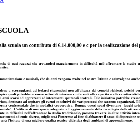
IA
A SCUOLA
alla scuola un contributo di €.14.000,00 e c per la realizzazione de
anche di quei ragazzi che trovandosi maggiormente in difficoltà nell’affrontare lo studio tr
astico.
rammatizzazione e musicali, che da anni vengono svolte nel nostro Istituto e coinvolgono anche 
no a scoraggiarsi, ad isolarsi ritenendosi non all'altezza dei compiti richiesti. poichè per
ire quali potrebbero essere settori di interesse confacenti alle capacità e alle caratteristic
 anni scorsi ad apprezzati ed interessanti spettacoli teatrali. Tale iniziativa potrebbe cresc
ium, destinato ad ospitare gli eventi conclusivi dei vari percorsi che saranno organizzati. Il 
n forma conferenziale che in modalità cooperativa. Dunque questi spazi diventano luoghi pri
ociale”. L’utilizzo di uno spazio adeguato e l’aggiornamento della tecnologia delle attrez
 in difficoltà nell’affrontare lo studio tradizionale, possono trovare in altre attività intere
artenenti ad etnie diverse, migliorerà l’interesse al fine di abbattere il tasso di dispersione s
oterà l’istituto di una migliore qualità tecnico-didattica degli ambienti di apprendimento.