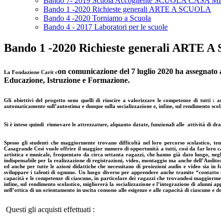
Bando 7- 2019 Scuola Accogliente SCUOLA CASA M
Bando 1 -2020 Richieste generali ARTE A SCUOLA
Bando 4 -2020 Torniamo a Scuola
Bando 4 - 2017 Laboratori per le scuole
Bando 1 -2020 Richieste generali ARTE 
on comunicazione del 7 luglio 2020
ha assegnato 
La Fondazione Carit c
Educazione, Istruzione e Formazione.
Gli obiettivi del progetto sono quelli di riuscire a valorizzare le competenze di tutti : 
automaticamente sull’autostima e dunque sulla socializzazione e, infine, sul rendimento scol
Si è inteso quindi rinnovare le attrezzature, alquanto datate, funzionali alle attività di d
Spesso gli studenti che maggiormente trovano difficoltà nel loro percorso scolastico, tendo
Casagrande Cesi vuole offrire il maggior numero di opportunità a tutti, così da far loro cap
artistica e musicale, frequentato da circa settanta ragazzi, che hanno già dato luogo, negli
indispensabile per la realizzazione di registrazioni, video, montaggio ma anche dell’Auditor
ed anche per tutte le azioni didattiche che necessitano di proiezioni audio e video sia i
sviluppare i talenti di ognuno. Un luogo diverso per apprendere anche tramite “contatto s
capacità e le competenze di ciascuno, in particolare dei ragazzi che trovandosi maggiormente
infine, sul rendimento scolastico, migliorerà la socializzazione e l’integrazione di alunni app
nell’ottica di un orientamento in uscita consono alle esigenze e alle capacità di ciascuno e d
Questi gli acquisti effettuati :