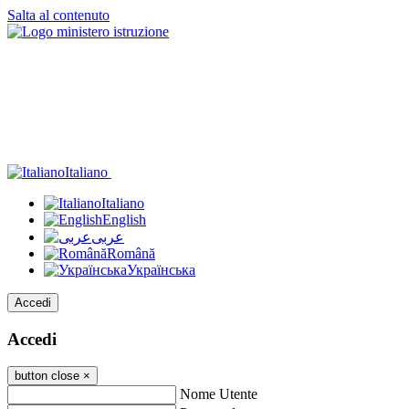
Salta al contenuto
Italiano
Italiano
English
عربى
Română
Українська
Accedi
Accedi
button close
×
Nome Utente