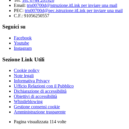
Tel:
Tel. 0744 201926
Email:
tris00700d@istruzione.it
Link per inviare una mail
PEC:
tris00700d@pec.istruzione.it
Link per inviare una mail
C.F.: 91056250557
Seguici su
Facebook
Youtube
Instagram
Sezione Link Utili
Cookie policy
Note legali
Informativa Privacy
Ufficio Relazioni con il Pubblico
Dichiarazione di accessibilità
Obiettivi di accessibilità
Whistleblowing
Gestione consensi cookie
Amministrazione trasparente
Pagina visualizzata
114
volte