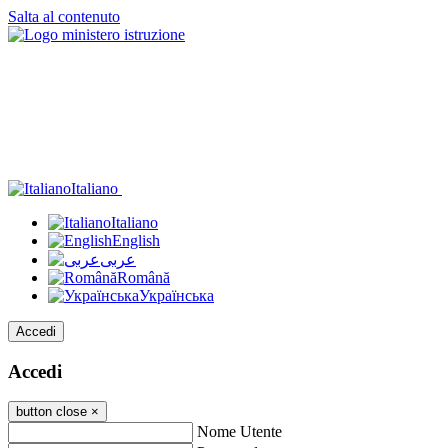
Salta al contenuto
Italiano
Italiano
English
عربى
Română
Українська
Accedi
Accedi
button close
×
Nome Utente