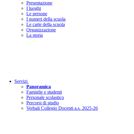
Presentazione
I luoghi
Le persone
I numeri della scuola
Le carte della scuola
Organizzazione
La storia
Servizi
Panoramica
Famiglie e studenti
Personale scolastico
Percorsi di studio
Verbali Collegio Docenti a.s. 2025-26