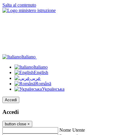
Salta al contenuto
Italiano
Italiano
English
عربى
Română
Українська
Accedi
Accedi
button close
×
Nome Utente