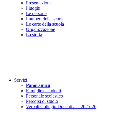
Presentazione
I luoghi
Le persone
I numeri della scuola
Le carte della scuola
Organizzazione
La storia
Servizi
Panoramica
Famiglie e studenti
Personale scolastico
Percorsi di studio
Verbali Collegio Docenti a.s. 2025-26