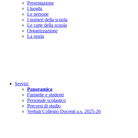
Presentazione
I luoghi
Le persone
I numeri della scuola
Le carte della scuola
Organizzazione
La storia
Servizi
Panoramica
Famiglie e studenti
Personale scolastico
Percorsi di studio
Verbali Collegio Docenti a.s. 2025-26