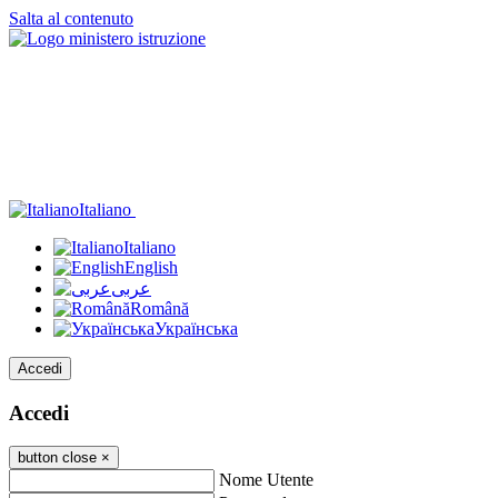
Salta al contenuto
Italiano
Italiano
English
عربى
Română
Українська
Accedi
Accedi
button close
×
Nome Utente