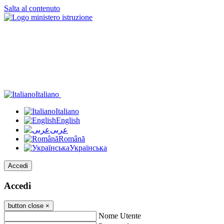
Salta al contenuto
Italiano
Italiano
English
عربى
Română
Українська
Accedi
Accedi
button close
×
Nome Utente