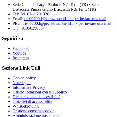
Sede Centrale Largo Paolucci N.1 Terni (TR) • Sede
Distaccata Piazza Giulio Briccialdi N.6 Terni (TR)
Tel:
Tel. 0744 201926
Email:
tris00700d@istruzione.it
Link per inviare una mail
PEC:
tris00700d@pec.istruzione.it
Link per inviare una mail
C.F.: 91056250557
Seguici su
Facebook
Youtube
Instagram
Sezione Link Utili
Cookie policy
Note legali
Informativa Privacy
Ufficio Relazioni con il Pubblico
Dichiarazione di accessibilità
Obiettivi di accessibilità
Whistleblowing
Gestione consensi cookie
Amministrazione trasparente