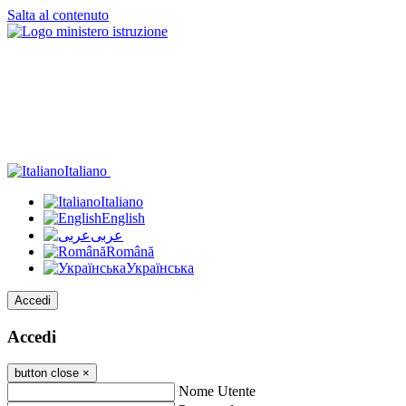
Salta al contenuto
Italiano
Italiano
English
عربى
Română
Українська
Accedi
Accedi
button close
×
Nome Utente