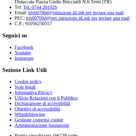
Distaccata Piazza Giulio Briccialdi N.6 Terni (TR)
Tel:
Tel. 0744 201926
Email:
tris00700d@istruzione.it
Link per inviare una mail
PEC:
tris00700d@pec.istruzione.it
Link per inviare una mail
C.F.: 91056250557
Seguici su
Facebook
Youtube
Instagram
Sezione Link Utili
Cookie policy
Note legali
Informativa Privacy
Ufficio Relazioni con il Pubblico
Dichiarazione di accessibilità
Obiettivi di accessibilità
Whistleblowing
Gestione consensi cookie
Amministrazione trasparente
Pagina visualizzata
166738
volte