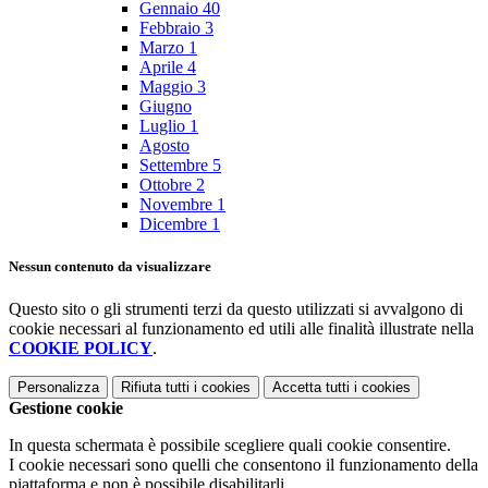
Gennaio
40
Febbraio
3
Marzo
1
Aprile
4
Maggio
3
Giugno
Luglio
1
Agosto
Settembre
5
Ottobre
2
Novembre
1
Dicembre
1
Nessun contenuto da visualizzare
Questo sito o gli strumenti terzi da questo utilizzati si avvalgono di
cookie necessari al funzionamento ed utili alle finalità illustrate nella
COOKIE POLICY
.
Personalizza
Rifiuta tutti
i cookies
Accetta tutti
i cookies
Gestione cookie
In questa schermata è possibile scegliere quali cookie consentire.
I cookie necessari sono quelli che consentono il funzionamento della
piattaforma e non è possibile disabilitarli.