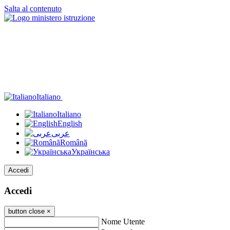
Salta al contenuto
Italiano
Italiano
English
عربى
Română
Українська
Accedi
Accedi
button close
×
Nome Utente