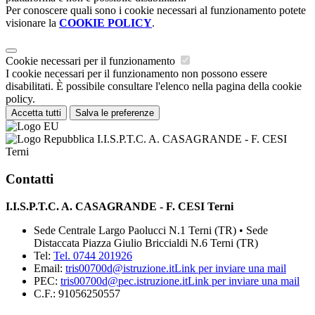
Per conoscere quali sono i cookie necessari al funzionamento potete
visionare la
COOKIE POLICY
.
Cookie necessari per il funzionamento
I cookie necessari per il funzionamento non possono essere
disabilitati. È possibile consultare l'elenco nella pagina della cookie
policy.
Accetta tutti
Salva le preferenze
I.I.S.P.T.C. A. CASAGRANDE - F. CESI
Terni
Contatti
I.I.S.P.T.C. A. CASAGRANDE - F. CESI Terni
Sede Centrale Largo Paolucci N.1 Terni (TR) • Sede
Distaccata Piazza Giulio Briccialdi N.6 Terni (TR)
Tel:
Tel. 0744 201926
Email:
tris00700d@istruzione.it
Link per inviare una mail
PEC:
tris00700d@pec.istruzione.it
Link per inviare una mail
C.F.: 91056250557