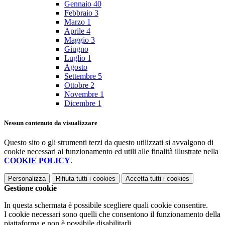
Gennaio
40
Febbraio
3
Marzo
1
Aprile
4
Maggio
3
Giugno
Luglio
1
Agosto
Settembre
5
Ottobre
2
Novembre
1
Dicembre
1
Nessun contenuto da visualizzare
Questo sito o gli strumenti terzi da questo utilizzati si avvalgono di
cookie necessari al funzionamento ed utili alle finalità illustrate nella
COOKIE POLICY
.
Personalizza
Rifiuta tutti
i cookies
Accetta tutti
i cookies
Gestione cookie
In questa schermata è possibile scegliere quali cookie consentire.
I cookie necessari sono quelli che consentono il funzionamento della
piattaforma e non è possibile disabilitarli.