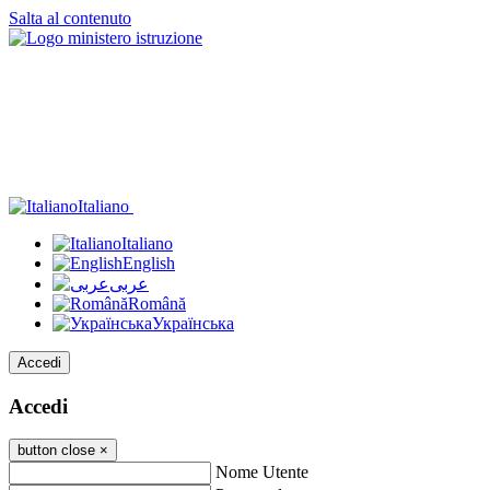
Salta al contenuto
Italiano
Italiano
English
عربى
Română
Українська
Accedi
Accedi
button close
×
Nome Utente