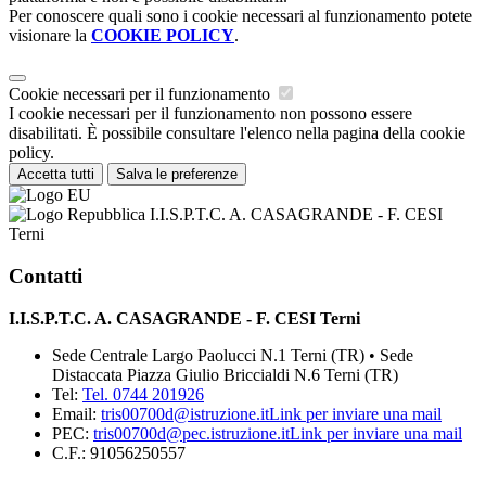
Per conoscere quali sono i cookie necessari al funzionamento potete
visionare la
COOKIE POLICY
.
Cookie necessari per il funzionamento
I cookie necessari per il funzionamento non possono essere
disabilitati. È possibile consultare l'elenco nella pagina della cookie
policy.
Accetta tutti
Salva le preferenze
I.I.S.P.T.C. A. CASAGRANDE - F. CESI
Terni
Contatti
I.I.S.P.T.C. A. CASAGRANDE - F. CESI Terni
Sede Centrale Largo Paolucci N.1 Terni (TR) • Sede
Distaccata Piazza Giulio Briccialdi N.6 Terni (TR)
Tel:
Tel. 0744 201926
Email:
tris00700d@istruzione.it
Link per inviare una mail
PEC:
tris00700d@pec.istruzione.it
Link per inviare una mail
C.F.: 91056250557