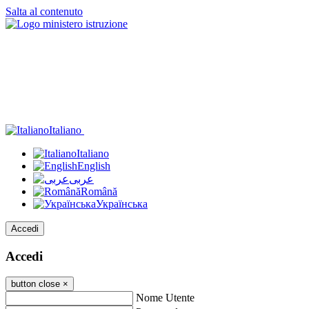
Salta al contenuto
Italiano
Italiano
English
عربى
Română
Українська
Accedi
Accedi
button close
×
Nome Utente