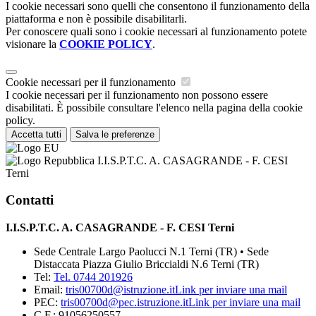
I cookie necessari sono quelli che consentono il funzionamento della
piattaforma e non è possibile disabilitarli.
Per conoscere quali sono i cookie necessari al funzionamento potete
visionare la
COOKIE POLICY
.
Cookie necessari per il funzionamento
I cookie necessari per il funzionamento non possono essere
disabilitati. È possibile consultare l'elenco nella pagina della cookie
policy.
Accetta tutti
Salva le preferenze
I.I.S.P.T.C. A. CASAGRANDE - F. CESI
Terni
Contatti
I.I.S.P.T.C. A. CASAGRANDE - F. CESI Terni
Sede Centrale Largo Paolucci N.1 Terni (TR) • Sede
Distaccata Piazza Giulio Briccialdi N.6 Terni (TR)
Tel:
Tel. 0744 201926
Email:
tris00700d@istruzione.it
Link per inviare una mail
PEC:
tris00700d@pec.istruzione.it
Link per inviare una mail
C.F.: 91056250557