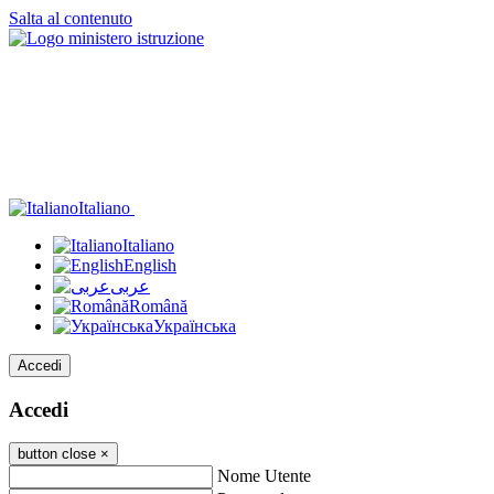
Salta al contenuto
Italiano
Italiano
English
عربى
Română
Українська
Accedi
Accedi
button close
×
Nome Utente