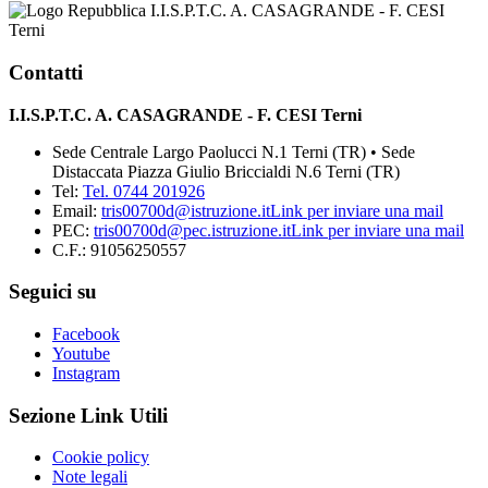
I.I.S.P.T.C. A. CASAGRANDE - F. CESI
Terni
Contatti
I.I.S.P.T.C. A. CASAGRANDE - F. CESI Terni
Sede Centrale Largo Paolucci N.1 Terni (TR) • Sede
Distaccata Piazza Giulio Briccialdi N.6 Terni (TR)
Tel:
Tel. 0744 201926
Email:
tris00700d@istruzione.it
Link per inviare una mail
PEC:
tris00700d@pec.istruzione.it
Link per inviare una mail
C.F.: 91056250557
Seguici su
Facebook
Youtube
Instagram
Sezione Link Utili
Cookie policy
Note legali