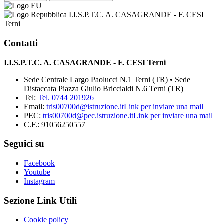
I.I.S.P.T.C. A. CASAGRANDE - F. CESI
Terni
Contatti
I.I.S.P.T.C. A. CASAGRANDE - F. CESI Terni
Sede Centrale Largo Paolucci N.1 Terni (TR) • Sede
Distaccata Piazza Giulio Briccialdi N.6 Terni (TR)
Tel:
Tel. 0744 201926
Email:
tris00700d@istruzione.it
Link per inviare una mail
PEC:
tris00700d@pec.istruzione.it
Link per inviare una mail
C.F.: 91056250557
Seguici su
Facebook
Youtube
Instagram
Sezione Link Utili
Cookie policy