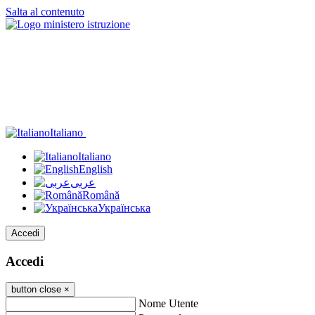
Salta al contenuto
Italiano
Italiano
English
عربى
Română
Українська
Accedi
Accedi
button close
×
Nome Utente